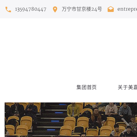
13594780447
万宁市甘京楼24号
entrep
集团首页
关于美