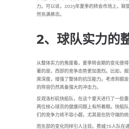
力。可以说，2025年夏季的转会市场上，
然充满悬念。
2、球队实力的
从整体实力的角度看，夏季转会期的变化使得
著的是，西部的竞争态势更加激烈。比如，掘
席深度，增强了整体的抗压能力。考虑到掘金
的阵容仍然具备强大的冲击力。
反观洛杉矶快船队，在这个夏天进行了一些重
两位核心球员的健康问题上有所着眼。快船队
们的竞争力将不容小觑，尤其是在防守端的统
而东部的变化同样引人注目。费城76人队在