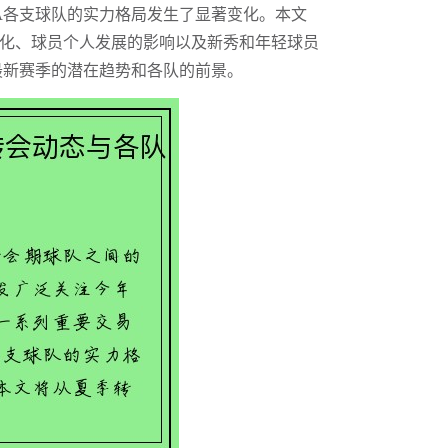
A各支球队的实力格局发生了显著变化。本文
化、球员个人发展的影响以及新秀和年轻球员
最新赛季的潜在趋势和各队的前景。