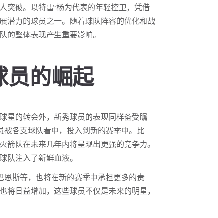
人突破。以特雷·杨为代表的年轻控卫，凭借
展潜力的球员之一。随着球队阵容的优化和战
队的整体表现产生重要影响。
球员的崛起
球星的转会外，新秀球员的表现同样备受瞩
球员被各支球队看中，投入到新的赛季中。比
火箭队在未来几年内将呈现出更强的竞争力。
球队注入了新鲜血液。
·巴恩斯等，也将在新的赛季中承担更多的责
也将日益增加，这些球员不仅是未来的明星，