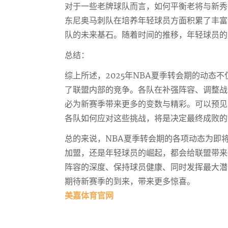
对于一些老牌球队而言，如何平衡老将与新秀
东尼奥马刺队在培养年轻球员方面积累了丰富
队的未来基石。随着时间的推移，年轻球员的
总结：
综上所述，2025年NBA夏季转会期的动态
了联盟内部的竞争。各队在补强阵容、调整战
必为新赛季带来更多的变数与精彩。可以预见
各队如何应对这些挑战，将是决定最终成败的
总的来说，NBA夏季转会期的各项动态为即
加盟，还是年轻球员的崛起，都会给联盟带来
阵容的深度、保持球员健康、同时发挥最大潜
期待新赛季的到来，带来更多惊喜。
美嘉体育官网