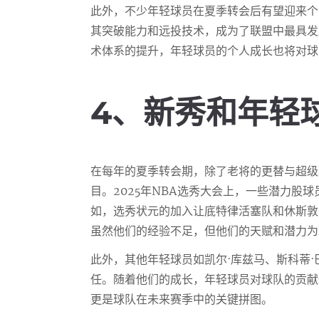
此外，不少年轻球员在夏季转会后有望迎来个
其突破能力和远投技术，成为了联盟中最具发
术体系的提升，年轻球员的个人成长也将对球
4、新秀和年轻
在每年的夏季转会期，除了老将的更替与超级
目。2025年NBA选秀大会上，一些潜力股
如，选秀状元的加入让底特律活塞队和休斯敦
虽然他们的经验不足，但他们的天赋和潜力为
此外，其他年轻球员如凯尔·库兹马、斯科蒂
任。随着他们的成长，年轻球员对球队的贡献
更是球队在未来赛季中的关键拼图。