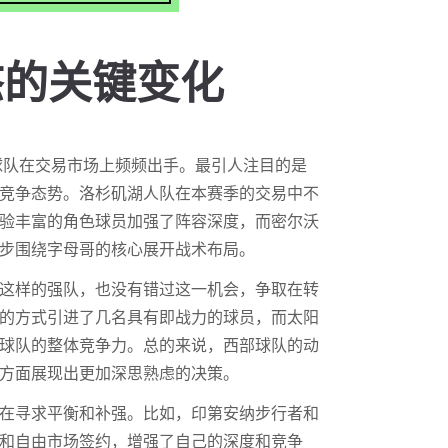
态的关键变化
球队在交易市场上频频出手。最引人注目的是
竞争态势。洛杉矶湖人队在本赛季的交易中不
验丰富的角色球员加强了阵容深度，而密尔沃
步围绕字母哥的核心展开战术布局。
这样的强队，也没有错过这一机会，争取在转
的方式引进了几名具有即战力的球员，而太阳
球队的整体竞争力。总的来说，西部球队的动
方面展现出更加深思熟虑的决策。
在寻求平衡和补强。比如，印第安纳步行者和
和自由市场签约，增强了自己的深度和竞争