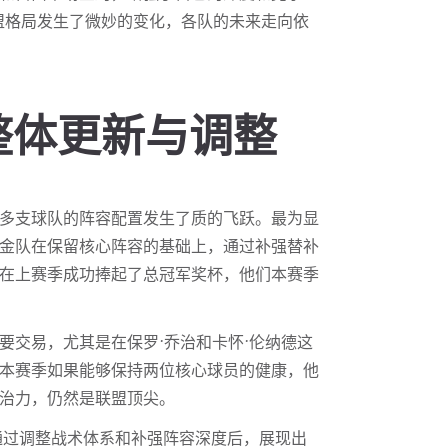
联盟格局发生了微妙的变化，各队的未来走向依
整体更新与调整
多支球队的阵容配置发生了质的飞跃。最为显
金队在保留核心阵容的基础上，通过补强替补
在上赛季成功捧起了总冠军奖杯，他们本赛季
要交易，尤其是在保罗·乔治和卡怀·伦纳德这
本赛季如果能够保持两位核心球员的健康，他
治力，仍然是联盟顶尖。
通过调整战术体系和补强阵容深度后，展现出