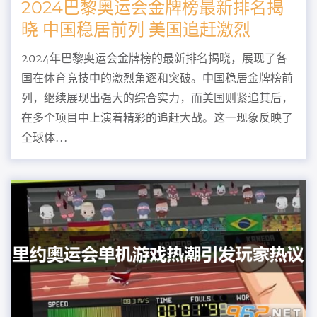
2024巴黎奥运会金牌榜最新排名揭
晓 中国稳居前列 美国追赶激烈
2024年巴黎奥运会金牌榜的最新排名揭晓，展现了各
国在体育竞技中的激烈角逐和突破。中国稳居金牌榜前
列，继续展现出强大的综合实力，而美国则紧追其后，
在多个项目中上演着精彩的追赶大战。这一现象反映了
全球体...