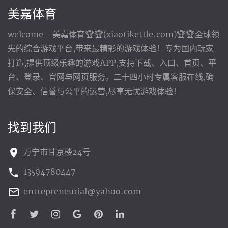
美嘉体育
welcome - 美嘉体育🏆🏆(xiaotikettle.com)🏆🏆全球领
先的综合游戏平台,带来最精彩的游戏体验！专为国内玩家
打造,提供顶级乐趣的游戏APP,支持下载、入口、首页、平
台、登录、官网与网页服务。二十四小时专属客服在线,确
保安全、信誉与公平的运营,尽享无忧游戏体验！
找到我们
万宁市甘京楼24号
13594780447
entrepreneurial@yahoo.com