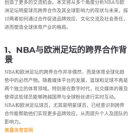
创造了更多的交流机会。本文将从多个角度分析NBA与欧
洲足坛明星球员跨界合作及其全球影响力的现状与未来，探
讨两者如何通过合作促进品牌效应、文化交流及社会责任，
进而塑造全球体育产业的格局。
1、NBA与欧洲足坛的跨界合作背
景
NBA和欧洲足坛的跨界合作并非偶然，而是体育全球化趋
势中的必然产物。随着媒体平台的发展，篮球和足球不再是
两个独立的体育领域。特别是在数字时代，社交媒体的普及
使得这些球员能够跨越国界与全球粉丝进行实时互动。
NBA和欧洲足坛球员，尤其是明星球员，已经意识到跨界
合作能帮助他们实现更多品牌效应，从而提升个人及团队的
影响力。
美嘉体育官网