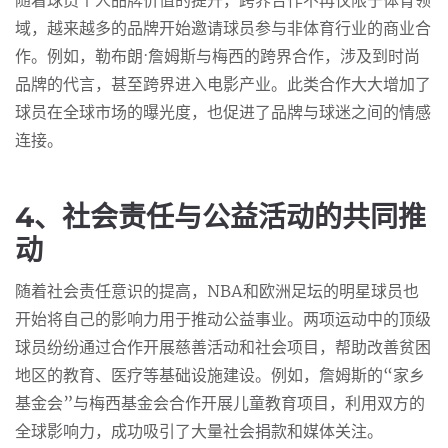
随着球员个人品牌价值的提升，跨界合作不再仅限于体育领
域，越来越多的品牌开始邀请球员参与非体育行业的商业合
作。例如，勒布朗·詹姆斯与梅西的跨界合作，涉及到时尚
品牌的代言，甚至跨界进入电影产业。此类合作大大增加了
球员在全球市场的曝光度，也促进了品牌与球迷之间的情感
连接。
4、社会责任与公益活动的共同推
动
随着社会责任意识的提高，NBA和欧洲足坛的明星球员也
开始将自己的影响力用于推动公益事业。两项运动中的顶级
球员纷纷通过合作开展慈善活动和社会项目，帮助改善贫困
地区的教育、医疗等基础设施建设。例如，詹姆斯的“家乡
基金会”与梅西基金会合作开展儿童教育项目，利用双方的
全球影响力，成功吸引了大量社会捐款和媒体关注。