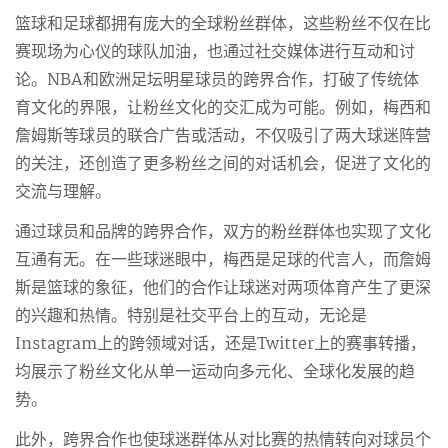
篮球和足球都拥有庞大的全球粉丝群体，这些粉丝不仅在比
赛现场为心仪的球队加油，也通过社交媒体进行互动和讨
论。NBA和欧洲足坛明星球员的跨界合作，打破了传统体
育文化的界限，让粉丝文化的交汇成为可能。例如，梅西和
詹姆斯等球员的联合广告或活动，不仅吸引了两大球迷阵营
的关注，还创造了更多粉丝之间的对话机会，促进了文化的
交流与理解。
通过球员和品牌的跨界合作，双方的粉丝群体也实现了文化
互通有无。在一些球迷眼中，梅西是足球的代言人，而詹姆
斯是篮球的象征，他们的合作让球迷对两项体育产生了更深
的兴趣和热情。特别是社交平台上的互动，无论是
Instagram上的跨领域对话，还是Twitter上的赛事转播，
均展示了粉丝文化从单一运动向多元化、全球化发展的趋
势。
此外，跨界合作也使球迷群体从对比赛的热情转向对球员个