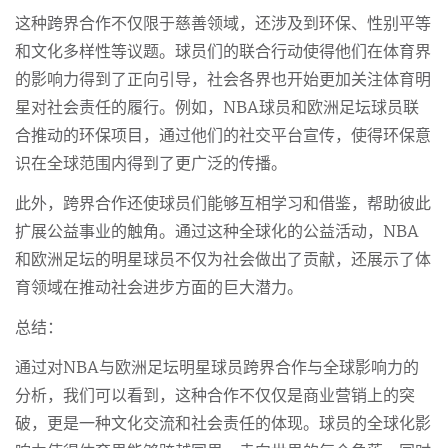
这种跨界合作不仅限于慈善领域，还涉及到环保、性别平等
和文化多样性等议题。球员们的联合行动使得他们在体育界
的影响力得到了正向引导，社会各界也开始更加关注体育明
星对社会责任的履行。例如，NBA球员和欧洲足坛球员联
合推动的环保项目，通过他们的社交平台宣传，使得环保意
识在全球范围内得到了更广泛的传播。
此外，跨界合作还使球员们能够互相学习和借鉴，帮助彼此
扩展公益事业的触角。通过这种全球化的公益活动，NBA
和欧洲足坛的明星球员不仅为社会做出了贡献，还展示了体
育领域在推动社会进步方面的巨大潜力。
总结：
通过对NBA与欧洲足坛明星球员跨界合作与全球影响力的
分析，我们可以看到，这种合作不仅仅是商业营销上的突
破，更是一种文化交流和社会责任的体现。球员的全球化影