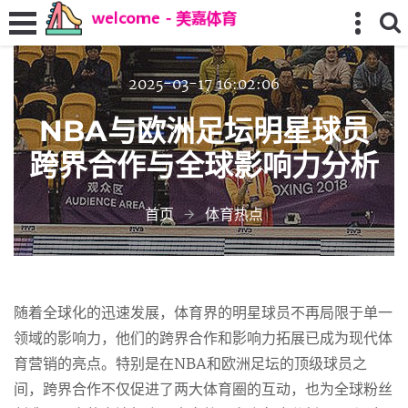
2025-03-17 16:02:06
NBA与欧洲足坛明星球员
跨界合作与全球影响力分析
首页
体育热点
随着全球化的迅速发展，体育界的明星球员不再局限于单一
领域的影响力，他们的跨界合作和影响力拓展已成为现代体
育营销的亮点。特别是在NBA和欧洲足坛的顶级球员之
间，跨界合作不仅促进了两大体育圈的互动，也为全球粉丝