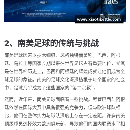
2、南美足球的传统与挑战
南美足球历来以技术细腻、风格独特而著称。巴西、阿根
廷、乌拉圭等国家长期以来在世界足坛占有重要地位，尤其
是在世界杯历史上，巴西和阿根廷的辉煌成就让他们成为全
球足球的象征。南美的足球文化深深植根于每个国家的社会
中，足球几乎成为了这些国家的“第二宗教”。
然而，近年来，南美足球面临着一些挑战。尽管巴西与阿根
廷依然在国际大赛中具备很强的竞争力，但与欧洲球队相
比，他们在整体实力与球队深度上存在一定差距。许多南美
顶级球员选择效力欧洲俱乐部，导致他们的国内联赛水平相