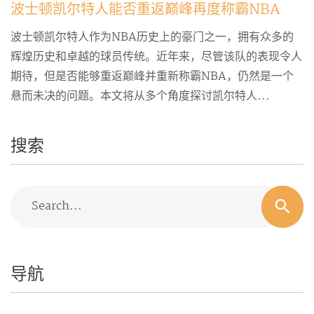
波士顿凯尔特人能否重返巅峰再度称霸NBA
波士顿凯尔特人作为NBA历史上的豪门之一，拥有众多的
辉煌历史和卓越的球员传统。近年来，尽管该队的表现令人
期待，但是否能够重返巅峰并重新称霸NBA，仍然是一个
悬而未决的问题。本文将从多个角度探讨凯尔特人...
搜索
Search...
导航