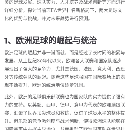
美的足球发展、球队实力、人才培养及战术创新等方面进行
详细分析，探讨当前FIFA世界排名新格局下，两大足球文
化的优势与挑战，并对未来趋势进行预测。
1、欧洲足球的崛起与统治
欧洲足球的崛起并非一蹴而就，而是经过了长时间的积累与
发展。从上世纪80年代以来，欧洲各大联赛和国家队逐步
展现出了强大的竞争力，尤其是德国、法国、意大利、西班
牙等传统强队的崛起。随着这些足球强国在国际赛场上的表
现不断提升，欧洲的统治地位逐步巩固。
此外，欧洲的足球俱乐部联赛也为国家队的实力提供了强有
力的支持。以英超、西甲、德甲、意甲为代表的欧洲顶级联
赛，汇聚了世界顶尖球员和教练，促进了球员水平的整体提
升。俱乐部的竞争激烈度与战术创新，使得欧洲球队能够在
国际赛事中占据主导地位，从而推动了欧洲国家队在世界排