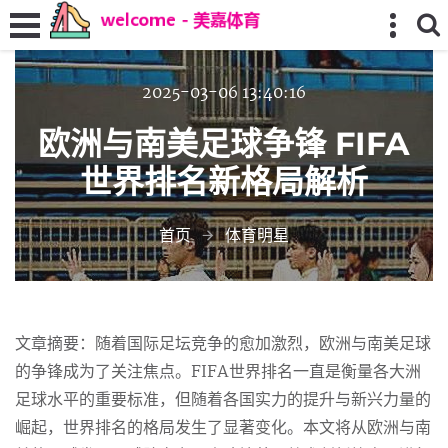
2025-03-06 13:40:16
欧洲与南美足球争锋 FIFA
世界排名新格局解析
首页
体育明星
文章摘要：随着国际足坛竞争的愈加激烈，欧洲与南美足球
的争锋成为了关注焦点。FIFA世界排名一直是衡量各大洲
足球水平的重要标准，但随着各国实力的提升与新兴力量的
崛起，世界排名的格局发生了显著变化。本文将从欧洲与南