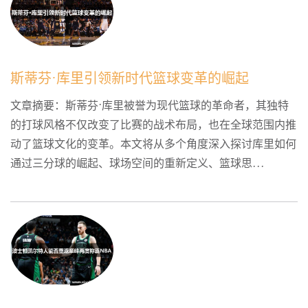
斯蒂芬·库里引领新时代篮球变革的崛起
文章摘要：斯蒂芬·库里被誉为现代篮球的革命者，其独特
的打球风格不仅改变了比赛的战术布局，也在全球范围内推
动了篮球文化的变革。本文将从多个角度深入探讨库里如何
通过三分球的崛起、球场空间的重新定义、篮球思...