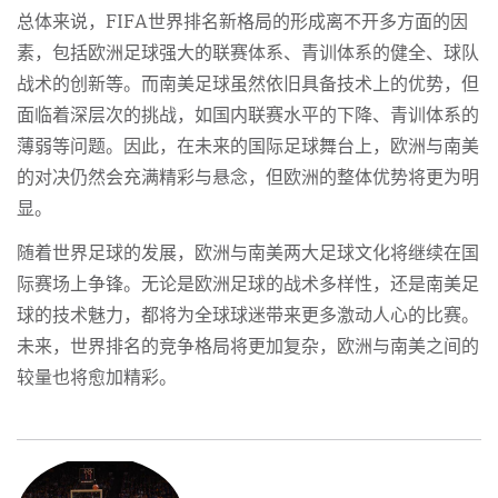
总体来说，FIFA世界排名新格局的形成离不开多方面的因
素，包括欧洲足球强大的联赛体系、青训体系的健全、球队
战术的创新等。而南美足球虽然依旧具备技术上的优势，但
面临着深层次的挑战，如国内联赛水平的下降、青训体系的
薄弱等问题。因此，在未来的国际足球舞台上，欧洲与南美
的对决仍然会充满精彩与悬念，但欧洲的整体优势将更为明
显。
随着世界足球的发展，欧洲与南美两大足球文化将继续在国
际赛场上争锋。无论是欧洲足球的战术多样性，还是南美足
球的技术魅力，都将为全球球迷带来更多激动人心的比赛。
未来，世界排名的竞争格局将更加复杂，欧洲与南美之间的
较量也将愈加精彩。