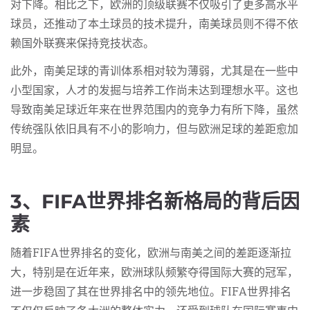
对下降。相比之下，欧洲的顶级联赛不仅吸引了更多高水平
球员，还推动了本土球员的技术提升，南美球员则不得不依
赖国外联赛来保持竞技状态。
此外，南美足球的青训体系相对较为薄弱，尤其是在一些中
小型国家，人才的发掘与培养工作尚未达到理想水平。这也
导致南美足球近年来在世界范围内的竞争力有所下降，虽然
传统强队依旧具有不小的影响力，但与欧洲足球的差距愈加
明显。
3、FIFA世界排名新格局的背后因
素
随着FIFA世界排名的变化，欧洲与南美之间的差距逐渐拉
大，特别是在近年来，欧洲球队频繁夺得国际大赛的冠军，
进一步稳固了其在世界排名中的领先地位。FIFA世界排名