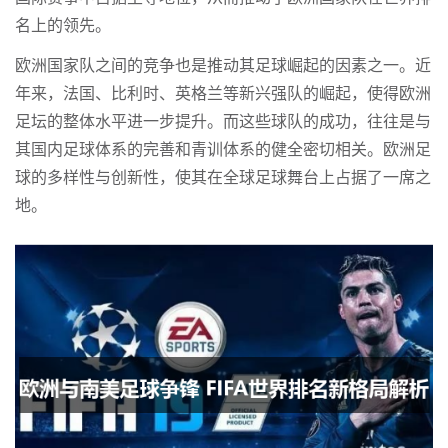
名上的领先。
欧洲国家队之间的竞争也是推动其足球崛起的因素之一。近
年来，法国、比利时、英格兰等新兴强队的崛起，使得欧洲
足坛的整体水平进一步提升。而这些球队的成功，往往是与
其国内足球体系的完善和青训体系的健全密切相关。欧洲足
球的多样性与创新性，使其在全球足球舞台上占据了一席之
地。