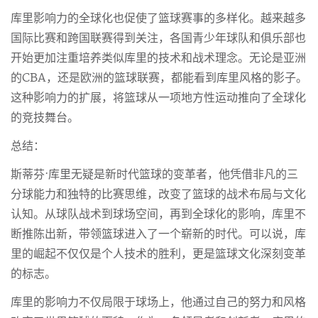
库里影响力的全球化也促使了篮球赛事的多样化。越来越多
国际比赛和跨国联赛得到关注，各国青少年球队和俱乐部也
开始更加注重培养类似库里的技术和战术理念。无论是亚洲
的CBA，还是欧洲的篮球联赛，都能看到库里风格的影子。
这种影响力的扩展，将篮球从一项地方性运动推向了全球化
的竞技舞台。
总结：
斯蒂芬·库里无疑是新时代篮球的变革者，他凭借非凡的三
分球能力和独特的比赛思维，改变了篮球的战术布局与文化
认知。从球队战术到球场空间，再到全球化的影响，库里不
断推陈出新，带领篮球进入了一个崭新的时代。可以说，库
里的崛起不仅仅是个人技术的胜利，更是篮球文化深刻变革
的标志。
库里的影响力不仅局限于球场上，他通过自己的努力和风格