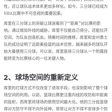
性，还让球队战术体系更加多样化。如今，三分球已经成为
NBA比赛中不可忽视的重要因素。
库里在三分球上的突破让球迷看到了“距离”对比赛的影
响。通过增加外线的威胁，库里不仅能自己得分，还能拉开
空间，为队友创造机会。随着时间的推移，库里和金州勇士
队的成功证明了远距离投篮的战术优势，越来越多的球队开
始大量使用三分球。可以说，库里是将三分球从一个附属技
能转变为比赛核心的一位关键人物。
2、球场空间的重新定义
库里的打球方式不仅改变了进攻手段，也深刻影响了整个球
场空间的利用。以前，篮球比赛更注重内线的攻防和中距离
的投射，而库里将球场的使用空间最大化。他的三分投篮使
得对方防守不得不向外延伸，常常让对方不得不安排多个防