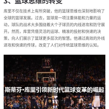
3、篮球思维的转变
库里不仅在技术上有所突破，他的篮球思维也深刻地影响了
全球的篮球发展。过去，篮球是一项注重体能和力量的运
动，球队的战术大多围绕着大个子球员的内线进攻和防守展
开。然而，库里凭借灵活的运球、精准的投射和快速的决
策，向人们展示了篮球更多层次的智慧。他通过高效的外线
进攻和快速的传球，改变了人们对传统篮球思维的认知。