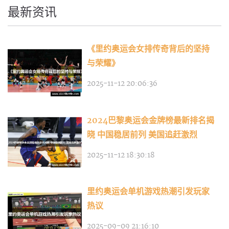
最新资讯
《里约奥运会女排传奇背后的坚持
与荣耀》
2025-11-12 20:06:36
2024巴黎奥运会金牌榜最新排名揭
晓 中国稳居前列 美国追赶激烈
2025-11-12 18:30:18
里约奥运会单机游戏热潮引发玩家
热议
2025-09-09 21:16:10