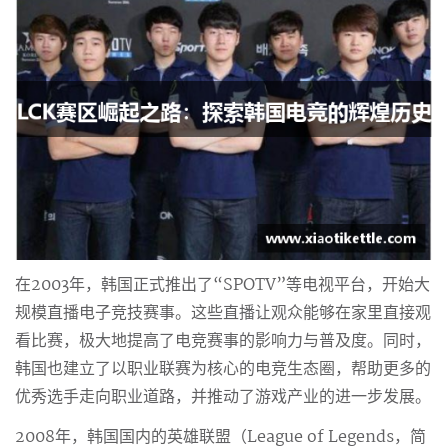
在2003年，韩国正式推出了“SPOTV”等电视平台，开始大
规模直播电子竞技赛事。这些直播让观众能够在家里直接观
看比赛，极大地提高了电竞赛事的影响力与普及度。同时，
韩国也建立了以职业联赛为核心的电竞生态圈，帮助更多的
优秀选手走向职业道路，并推动了游戏产业的进一步发展。
2008年，韩国国内的英雄联盟（League of Legends，简