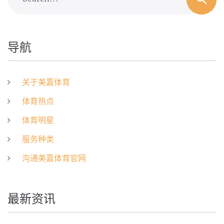
导航
关于美嘉体育
体育热点
体育明星
服务种类
沟通美嘉体育官网
最新资讯