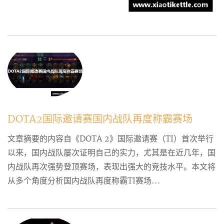
DOTA2国际邀请赛国内战队再度称霸赛场
文章摘要的内容自《DOTA 2》国际邀请赛（TI）首次举行
以来，国内战队屡次证明自己的实力，尤其是在近几年，国
内战队再次强势登顶赛场，表现出强大的竞技水平。本文将
从多个角度分析国内战队再度称霸TI赛场...