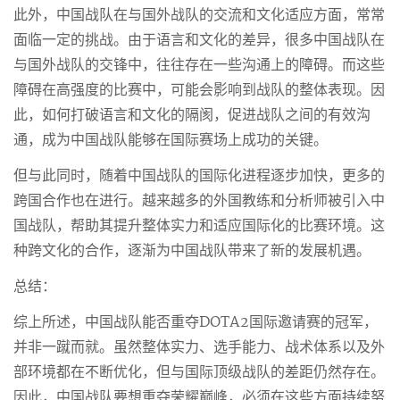
此外，中国战队在与国外战队的交流和文化适应方面，常常
面临一定的挑战。由于语言和文化的差异，很多中国战队在
与国外战队的交锋中，往往存在一些沟通上的障碍。而这些
障碍在高强度的比赛中，可能会影响到战队的整体表现。因
此，如何打破语言和文化的隔阂，促进战队之间的有效沟
通，成为中国战队能够在国际赛场上成功的关键。
但与此同时，随着中国战队的国际化进程逐步加快，更多的
跨国合作也在进行。越来越多的外国教练和分析师被引入中
国战队，帮助其提升整体实力和适应国际化的比赛环境。这
种跨文化的合作，逐渐为中国战队带来了新的发展机遇。
总结：
综上所述，中国战队能否重夺DOTA2国际邀请赛的冠军，
并非一蹴而就。虽然整体实力、选手能力、战术体系以及外
部环境都在不断优化，但与国际顶级战队的差距仍然存在。
因此，中国战队要想重夺荣耀巅峰，必须在这些方面持续努