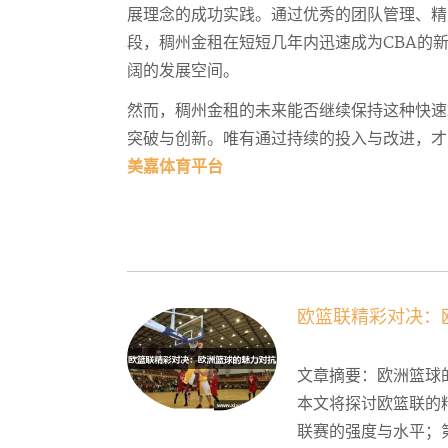
展理念的成功实践。通过优秀的团队管理、精
段，稠州金租在短短几年内迅速成为CBA的
阔的发展空间。
然而，稠州金租的未来能否继续保持这种快速
突破与创新。唯有通过持续的投入与改进，才
美嘉体育平台
欧篮联精彩对决：
文章摘要：欧洲篮球
本文将探讨欧篮联的
联赛的强度与水平；