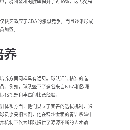
中，稠州金租的胜率提升了近10%，这无疑是
仅快速适应了CBA的激烈竞争，而且逐渐形成
员加盟。
培养
培养方面同样具有远见。球队通过精准的选
员。例如，球队签下了多名来自NBA和欧洲
际化视野和丰富的比赛经验。
训体系方面，他们设立了完善的选拔机制，通
球员李昊桐为例，他在稠州金租的青训系统中
养机制不仅为球队提供了源源不断的人才输