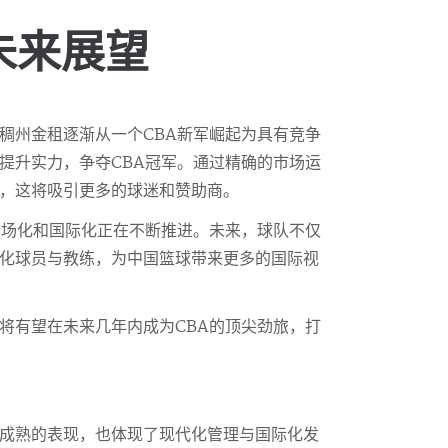
未来展望
稠州金租逐渐从一个CBA新军崛起为具有竞争
提升实力，争夺CBA冠军。通过精确的市场运
，这将吸引更多的球迷和赞助商。
市场化和国际化正在不断推进。未来，球队不仅
化球员与教练，为中国篮球带来更多的国际视
将有望在未来几年内成为CBA的顶尖劲旅，打
成熟的表现，也体现了现代化管理与国际化发