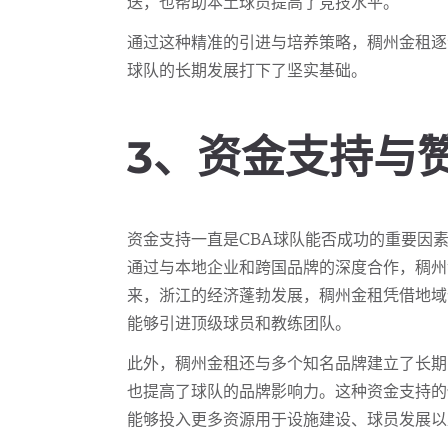
送，也帮助本土球员提高了竞技水平。
通过这种精准的引进与培养策略，稠州金租逐
球队的长期发展打下了坚实基础。
3、资金支持与
资金支持一直是CBA球队能否成功的重要因
通过与本地企业和跨国品牌的深度合作，稠州
来，浙江的经济蓬勃发展，稠州金租凭借地域
能够引进顶级球员和教练团队。
此外，稠州金租还与多个知名品牌建立了长期
也提高了球队的品牌影响力。这种资金支持的
能够投入更多资源用于设施建设、球员发展以