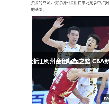
资金的充足，使得稠州金租在市场竞争中占据
的基础。