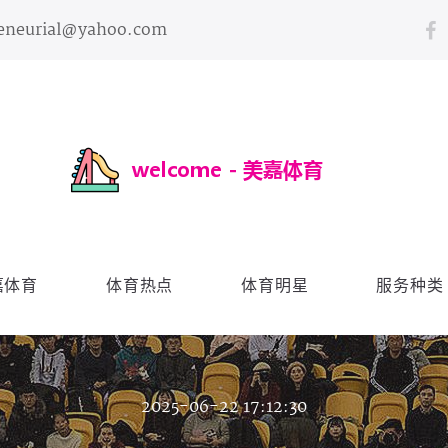
reneurial@yahoo.com
嘉体育
体育热点
体育明星
服务种类
2025-06-22 17:12:30