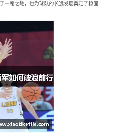
了一席之地，也为球队的长远发展奠定了稳固