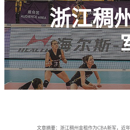
浙江稠州
文章摘要：浙江稠州金租作为CBA新军，近