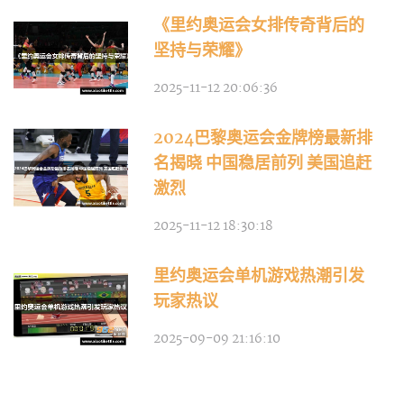
《里约奥运会女排传奇背后的
坚持与荣耀》
2025-11-12 20:06:36
2024巴黎奥运会金牌榜最新排
名揭晓 中国稳居前列 美国追赶
激烈
2025-11-12 18:30:18
里约奥运会单机游戏热潮引发
玩家热议
2025-09-09 21:16:10