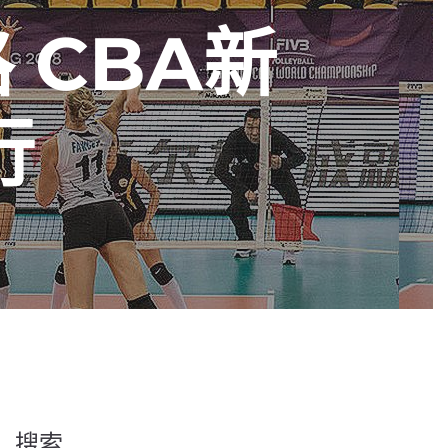
 CBA新
行
搜索