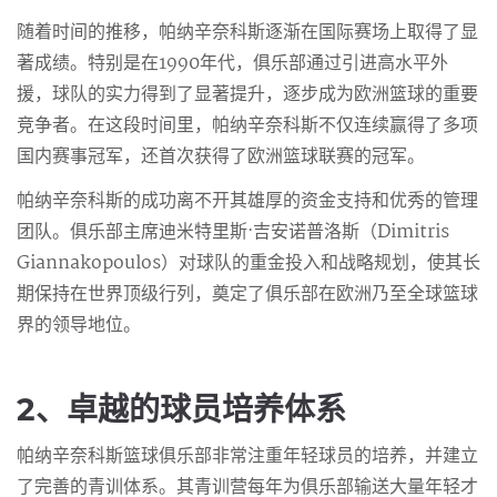
随着时间的推移，帕纳辛奈科斯逐渐在国际赛场上取得了显
著成绩。特别是在1990年代，俱乐部通过引进高水平外
援，球队的实力得到了显著提升，逐步成为欧洲篮球的重要
竞争者。在这段时间里，帕纳辛奈科斯不仅连续赢得了多项
国内赛事冠军，还首次获得了欧洲篮球联赛的冠军。
帕纳辛奈科斯的成功离不开其雄厚的资金支持和优秀的管理
团队。俱乐部主席迪米特里斯·吉安诺普洛斯（Dimitris
Giannakopoulos）对球队的重金投入和战略规划，使其长
期保持在世界顶级行列，奠定了俱乐部在欧洲乃至全球篮球
界的领导地位。
2、卓越的球员培养体系
帕纳辛奈科斯篮球俱乐部非常注重年轻球员的培养，并建立
了完善的青训体系。其青训营每年为俱乐部输送大量年轻才