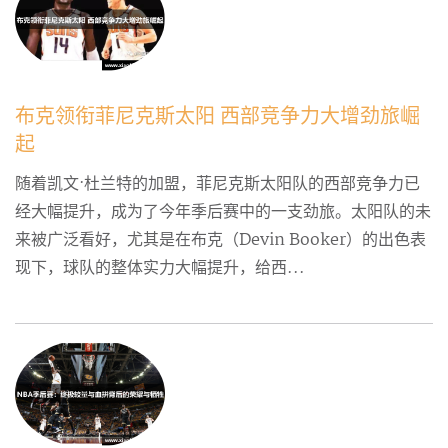
布克领衔菲尼克斯太阳 西部竞争力大增劲旅崛
起
随着凯文·杜兰特的加盟，菲尼克斯太阳队的西部竞争力已
经大幅提升，成为了今年季后赛中的一支劲旅。太阳队的未
来被广泛看好，尤其是在布克（Devin Booker）的出色表
现下，球队的整体实力大幅提升，给西...