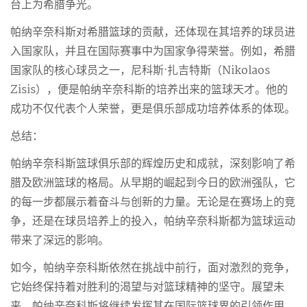
台上为希腊争光。
帕纳辛奈科斯对希腊篮球的贡献，还体现在其培养的球员进
入国家队，并且在国际赛事中为国家争得荣誉。例如，希腊
国家队的核心球员之一，尼科斯·扎吉特斯（Nikolaos
Zisis），便是帕纳辛奈科斯的培养出来的篮球天才。他的
成功不仅代表个人荣誉，更是俱乐部成功培养体系的体现。
总结：
帕纳辛奈科斯篮球俱乐部的辉煌历史和成就，深刻影响了希
腊及欧洲篮球的格局。从早期的崛起到今日的欧洲强队，它
的每一步都展示着奋斗与创新的力量。无论是在赛场上的竞
争，还是在球员培养上的投入，帕纳辛奈科斯都为篮球运动
带来了深远的影响。
如今，帕纳辛奈科斯依然在挑战中前行，面对激烈的竞争，
它始终保持着对胜利的渴望与对篮球精神的坚守。展望未
来，帕纳辛奈科斯将继续发挥其在国际篮球界的引领作用，