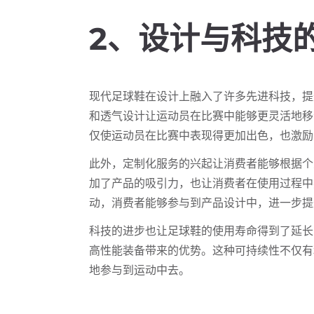
2、设计与科技
现代足球鞋在设计上融入了许多先进科技，提
和透气设计让运动员在比赛中能够更灵活地移
仅使运动员在比赛中表现得更加出色，也激励
此外，定制化服务的兴起让消费者能够根据个
加了产品的吸引力，也让消费者在使用过程中
动，消费者能够参与到产品设计中，进一步提
科技的进步也让足球鞋的使用寿命得到了延长
高性能装备带来的优势。这种可持续性不仅有
地参与到运动中去。