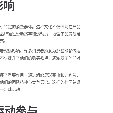
影响
引特定的消费群体。这种文化不仅体现在产品
品牌通过赞助赛事和运动员，增强了品牌与足
感。
着深远影响。许多消费者愿意为那些能够传达
不仅提升了他们的购买欲望，还激发了他们对
。
挥了重要作用。通过组织足球赛事和训练营，
他们的团队精神与竞争意识。这样的社区建设
于足球运动。
运动参与