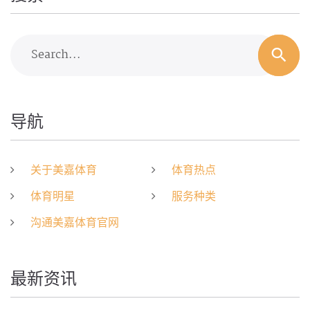
Search...
导航
关于美嘉体育
体育热点
体育明星
服务种类
沟通美嘉体育官网
最新资讯