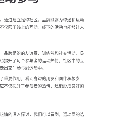
。通过建立足球社区，品牌能够为球迷和运动
不仅限于线上的互动，线下的活动也能够让人
。品牌组织的友谊赛、训练营和社交活动，吸
也提升了每个参与者的运动热情。社区中的互
走出家门参与到运动中。
了重要作用。看到身边的朋友和同伴积极参
应不仅提升了参与者的热情，还能形成良好的
热情的深入探讨，我们可以看到，运动员的选