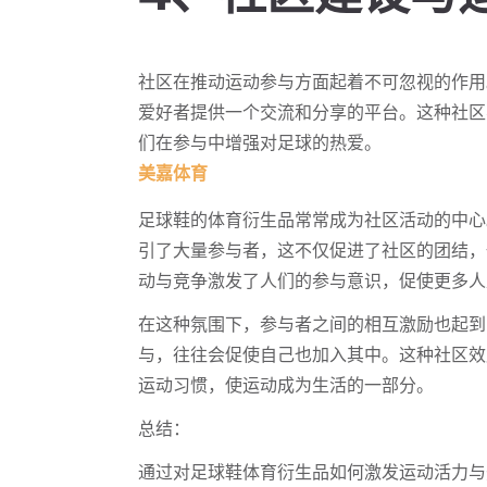
社区在推动运动参与方面起着不可忽视的作用
爱好者提供一个交流和分享的平台。这种社区
们在参与中增强对足球的热爱。
美嘉体育
足球鞋的体育衍生品常常成为社区活动的中心
引了大量参与者，这不仅促进了社区的团结，
动与竞争激发了人们的参与意识，促使更多人
在这种氛围下，参与者之间的相互激励也起到
与，往往会促使自己也加入其中。这种社区效
运动习惯，使运动成为生活的一部分。
总结：
通过对足球鞋体育衍生品如何激发运动活力与