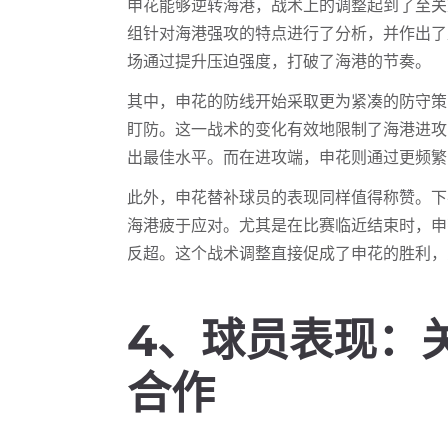
申花能够逆转海港，战术上的调整起到了至关
组针对海港强攻的特点进行了分析，并作出了
场通过提升压迫强度，打破了海港的节奏。
其中，申花的防线开始采取更为紧凑的防守策
盯防。这一战术的变化有效地限制了海港进攻
出最佳水平。而在进攻端，申花则通过更频繁
此外，申花替补球员的表现同样值得称赞。下
海港疲于应对。尤其是在比赛临近结束时，申
反超。这个战术调整直接促成了申花的胜利，
4、球员表现：
合作