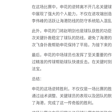
在这场比赛中，申花的逆转离不开几名关键球
中展现了强大的个人能力，不仅在进攻端创造
李伟峰的活跃让海港防线的防守系统陷入混乱
此外，申花的门将赵明剑也是球队获胜的功臣
次关键扑救稳定了球队的防线，避免了海港的
次飞身扑救帮助申花保持了平局，为接下来的
最后，申花的中场球员也发挥了至关重要的作
过精准的传球帮助球队快速反击。在关键时刻
法宝。
总结：
申花的这场逆转胜利，不仅仅是一场比赛的胜
通过战术调整、关键球员的表现以及团队的默
了海港，完成了这一传奇般的胜利。