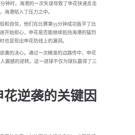
0分钟时，海港的一次失误导致了申花快速反击
，海港陷入了压力之中。
验和自信，他们在比赛第55分钟成功扳平了比
迷开始担心，申花是否能继续抵挡海港的猛烈
时也显现出申花防线上的漏洞。
逆袭的决心。通过一次精准的边路传中，申花
令人震撼的逆转。这一进球不仅为球队赢得了三
申花逆袭的关键因