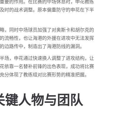
重要的作用。在比赛的中场休息时，申花教练
及时的战术调整。原本偏重防守的申花在下半
略，同时中场球员加强了对奥斯卡和胡尔克的
的流畅性，也让海港的外援在进攻中无法发挥
的边路传中，制造出了海港防线的漏洞。
半场，申花通过快速换人调整了进攻结构，让
花依靠一名替补前锋的出色表现，成功将比赛
充分体现了教练组对比赛形势的精准把握。
关键人物与团队