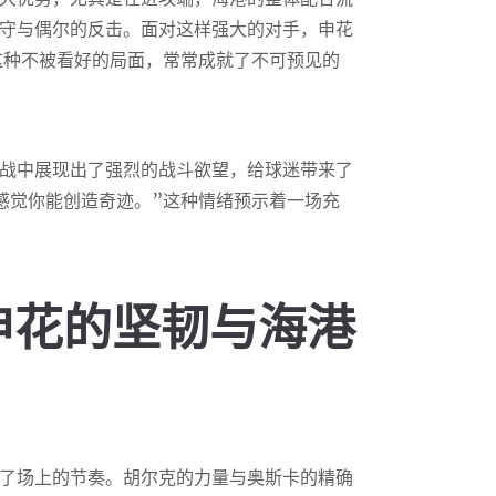
守与偶尔的反击。面对这样强大的对手，申花
这种不被看好的局面，常常成就了不可预见的
战中展现出了强烈的战斗欲望，给球迷带来了
感觉你能创造奇迹。”这种情绪预示着一场充
申花的坚韧与海港
了场上的节奏。胡尔克的力量与奥斯卡的精确