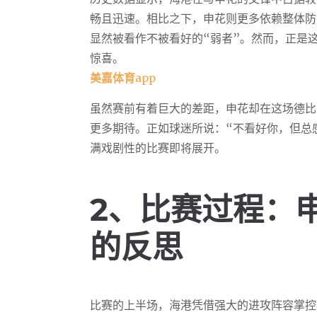
畅且迅速。相比之下，申花则更多依赖整体防
显然被看作不被看好的“弱者”。然而，正是
惊喜。
美嘉体育app
虽然赛前有着巨大的差距，申花却在这场德比
更多期待。正如球迷所说：“不看好你，但总
满戏剧性的比赛即将展开。
2、比赛过程：
的反思
比赛的上半场，海港凭借强大的进攻阵容掌控