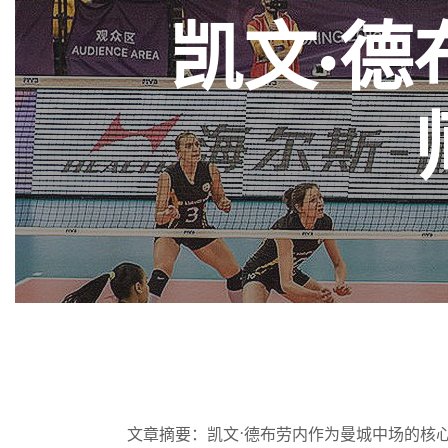
凯文·德
文章摘要：凯文·德布劳内作为曼城中场的核