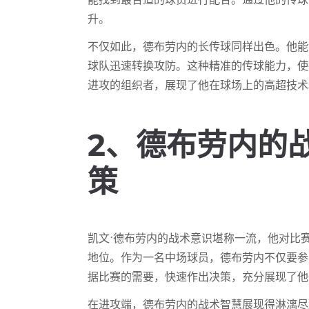
能找到最合适的球员进行配合。通过他的传球
升。
不仅如此，德布劳内的长传球同样出色。他能
球队迅速转换攻防。这种精准的传球能力，使
进攻的组织者，展现了他在球场上的高超技术
2、德布劳内的
策
凯文·德布劳内的战术意识堪称一流，他对比
地位。作为一名中场球员，德布劳内不仅要参
据比赛的需要，快速作出决策，充分展现了他
在进攻端，德布劳内的战术智慧展现得淋漓尽