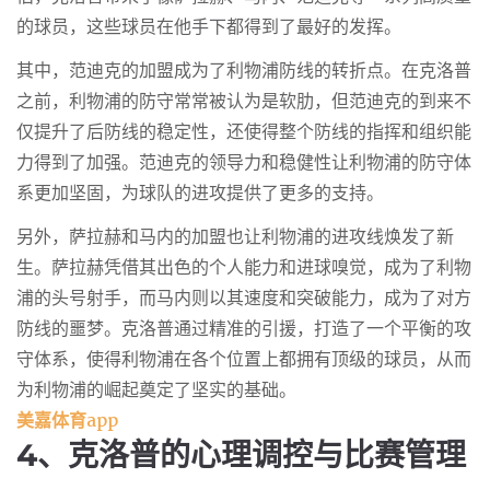
的球员，这些球员在他手下都得到了最好的发挥。
其中，范迪克的加盟成为了利物浦防线的转折点。在克洛普
之前，利物浦的防守常常被认为是软肋，但范迪克的到来不
仅提升了后防线的稳定性，还使得整个防线的指挥和组织能
力得到了加强。范迪克的领导力和稳健性让利物浦的防守体
系更加坚固，为球队的进攻提供了更多的支持。
另外，萨拉赫和马内的加盟也让利物浦的进攻线焕发了新
生。萨拉赫凭借其出色的个人能力和进球嗅觉，成为了利物
浦的头号射手，而马内则以其速度和突破能力，成为了对方
防线的噩梦。克洛普通过精准的引援，打造了一个平衡的攻
守体系，使得利物浦在各个位置上都拥有顶级的球员，从而
为利物浦的崛起奠定了坚实的基础。
美嘉体育app
4、克洛普的心理调控与比赛管理