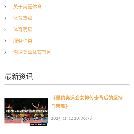
关于美嘉体育
体育热点
体育明星
服务种类
沟通美嘉体育官网
最新资讯
《里约奥运会女排传奇背后的坚持
与荣耀》
2025-11-12 20:06:36