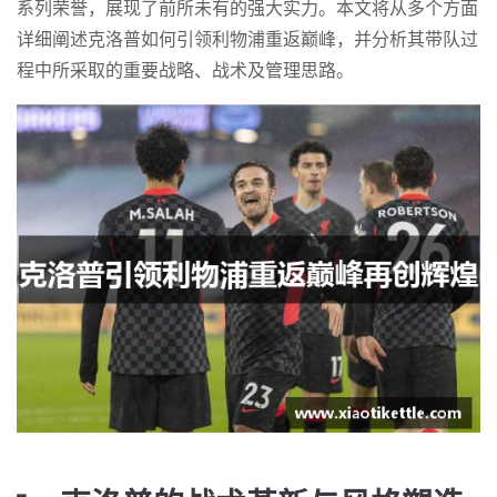
系列荣誉，展现了前所未有的强大实力。本文将从多个方面
详细阐述克洛普如何引领利物浦重返巅峰，并分析其带队过
程中所采取的重要战略、战术及管理思路。