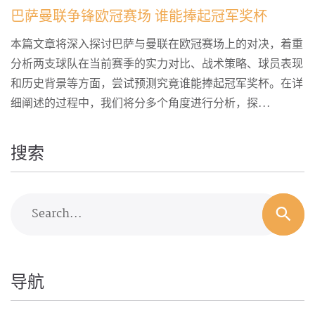
巴萨曼联争锋欧冠赛场 谁能捧起冠军奖杯
本篇文章将深入探讨巴萨与曼联在欧冠赛场上的对决，着重
分析两支球队在当前赛季的实力对比、战术策略、球员表现
和历史背景等方面，尝试预测究竟谁能捧起冠军奖杯。在详
细阐述的过程中，我们将分多个角度进行分析，探...
搜索
Search...
导航