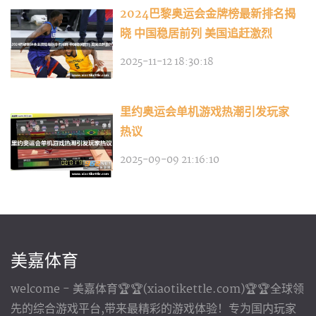
2024巴黎奥运会金牌榜最新排名揭
晓 中国稳居前列 美国追赶激烈
2025-11-12 18:30:18
里约奥运会单机游戏热潮引发玩家
热议
2025-09-09 21:16:10
美嘉体育
welcome - 美嘉体育🏆🏆(xiaotikettle.com)🏆🏆全球领
先的综合游戏平台,带来最精彩的游戏体验！专为国内玩家