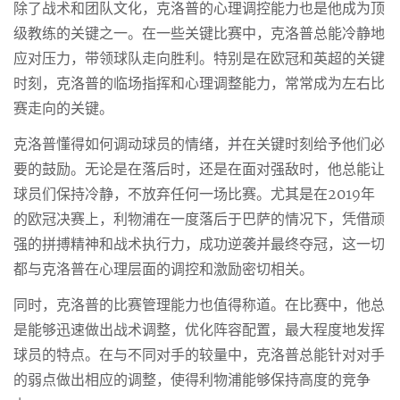
除了战术和团队文化，克洛普的心理调控能力也是他成为顶
级教练的关键之一。在一些关键比赛中，克洛普总能冷静地
应对压力，带领球队走向胜利。特别是在欧冠和英超的关键
时刻，克洛普的临场指挥和心理调整能力，常常成为左右比
赛走向的关键。
克洛普懂得如何调动球员的情绪，并在关键时刻给予他们必
要的鼓励。无论是在落后时，还是在面对强敌时，他总能让
球员们保持冷静，不放弃任何一场比赛。尤其是在2019年
的欧冠决赛上，利物浦在一度落后于巴萨的情况下，凭借顽
强的拼搏精神和战术执行力，成功逆袭并最终夺冠，这一切
都与克洛普在心理层面的调控和激励密切相关。
同时，克洛普的比赛管理能力也值得称道。在比赛中，他总
是能够迅速做出战术调整，优化阵容配置，最大程度地发挥
球员的特点。在与不同对手的较量中，克洛普总能针对对手
的弱点做出相应的调整，使得利物浦能够保持高度的竞争