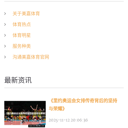
关于美嘉体育
体育热点
体育明星
服务种类
沟通美嘉体育官网
最新资讯
《里约奥运会女排传奇背后的坚持
与荣耀》
2025-11-12 20:06:36