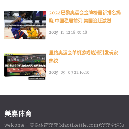
2024巴黎奥运会金牌榜最新排名揭
晓 中国稳居前列 美国追赶激烈
2025-11-12 18:30:18
里约奥运会单机游戏热潮引发玩家
热议
2025-09-09 21:16:10
美嘉体育
welcome - 美嘉体育🏆🏆(xiaotikettle.com)🏆🏆全球领