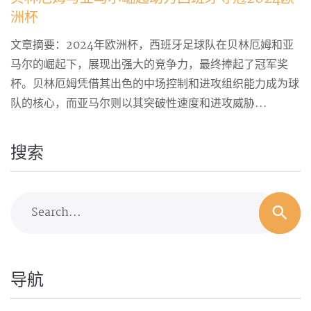
洲杯
文章摘要：2024年欧洲杯，西班牙足球队在贝林厄姆和亚
马尔的崛起下，展现出强大的竞争力，最终捧起了冠军奖
杯。贝林厄姆凭借其出色的中场控制和进攻组织能力成为球
队的核心，而亚马尔则以其突破性速度和进攻威胁...
搜索
Search...
导航