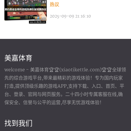
热议
2025-09-09 21:16:10
美嘉体育
welcome - 美嘉体育🏆🏆(xiaotikettle.com)🏆🏆全球领
先的综合游戏平台,带来最精彩的游戏体验！专为国内玩家
打造,提供顶级乐趣的游戏APP,支持下载、入口、首页、平
台、登录、官网与网页服务。二十四小时专属客服在线,确
保安全、信誉与公平的运营,尽享无忧游戏体验！
找到我们