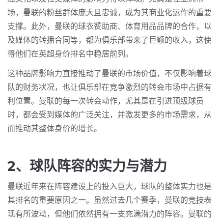
场，曼联的粉丝群体庞大且忠诚，成为其商业化运作的重要
支撑。此外，曼联的球衣赞助商、体育用品品牌的合作，以
及媒体的转播合同等，都为俱乐部带来了巨额的收入，这使
得他们在英超身价排名中稳居前列。
这种品牌影响力直接推动了曼联的市场价值，不仅影响着球
队的财务状况，也让俱乐部在竞争激烈的转会市场中占据有
利位置。曼联的每一次转会动作，尤其是在引进顶级球员
时，都会受到媒体的广泛关注，并激发更多的市场需求，从
而推动其整体身价的增长。
2、球队阵容的实力与潜力
曼联近年来在阵容建设上的投入巨大，球队的整体实力也是
其排名的重要原因之一。虽然过去几个赛季，曼联的竞技表
现有所波动，但他们依然拥有一支充满潜力的阵容。曼联的