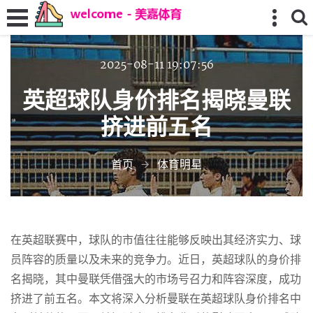
2025-08-11 19:07:56
英超球队身价排名揭晓曼联
挤进前五名
首页
体育明星
在英超联赛中，球队的市值往往能够反映出其经济实力、球
员阵容的质量以及未来的竞争力。近日，英超球队的身价排
名揭晓，其中曼联凭借强大的市场号召力和阵容深度，成功
挤进了前五名。本文将深入分析曼联在英超球队身价排名中