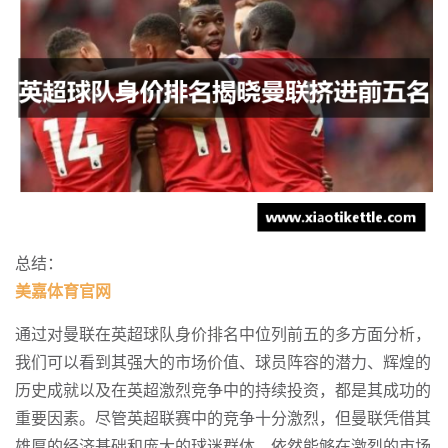
总结：
美嘉体育官网
通过对曼联在英超球队身价排名中位列前五的多方面分析，
我们可以看到其强大的市场价值、球员阵容的潜力、辉煌的
历史成就以及在英超激烈竞争中的持续投资，都是其成功的
重要因素。尽管英超联赛中的竞争十分激烈，但曼联凭借其
雄厚的经济基础和庞大的球迷群体，依然能够在激烈的市场