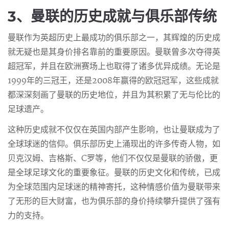
3、曼联的历史成就与俱乐部传统
曼联作为英超历史上最成功的俱乐部之一，其辉煌的历史成
就无疑也是其身价排名靠前的重要原因。曼联曾多次夺得英
超冠军，并且在欧洲赛场上也取得了诸多优异成绩。无论是
1999年的三冠王，还是2008年赢得的欧冠冠军，这些成就
都深深刻画了曼联的历史地位，并且为其积累了无与伦比的
足球遗产。
这种历史成就不仅仅在英国内部产生影响，也让曼联成为了
全球球迷的信仰。俱乐部历史上涌现出的许多传奇人物，如
贝克汉姆、吉格斯、C罗等，他们不仅仅是曼联的骄傲，更
是全球足球文化的重要象征。曼联的历史文化和传统，已成
为全球范围内足球迷的精神寄托，这种情感价值为曼联带来
了无形的巨大财富，也为俱乐部的身价持续攀升提供了强有
力的支持。