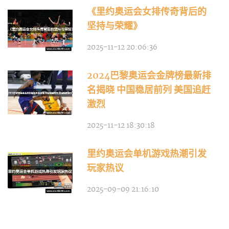
《里约奥运会女排传奇背后的
坚持与荣耀》
2025-11-12 20:06:36
2024巴黎奥运会金牌榜最新排
名揭晓 中国稳居前列 美国追赶
激烈
2025-11-12 18:30:18
里约奥运会单机游戏热潮引发
玩家热议
2025-09-09 21:16:10