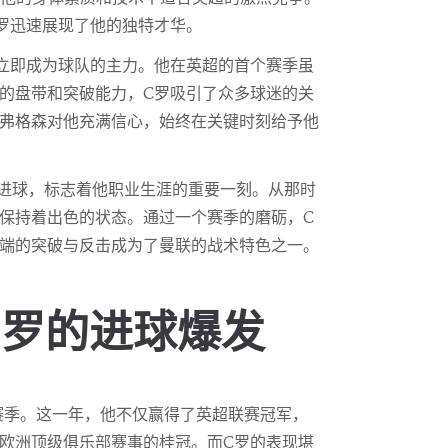
罗迅速展现了他的独特才华。
立即成为球队的主力。他在英超的首个赛季虽
的盘带和突破能力，C罗吸引了众多球迷的关
弗格森对他充满信心，始终在关键时刻给予他
上进球，标志着他职业生涯的重要一刻。从那时
保持着出色的状态。通过一个赛季的磨砺，C
端的突破与反击成为了曼联的战术特色之一。
C罗的进球爆发
一个赛季。这一年，他不仅赢得了英超联赛冠军，
欧洲顶级俱乐部赛事的桂冠。而C罗的表现堪