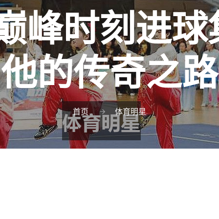
巅峰时刻进球
他的传奇之路
首页
体育明星