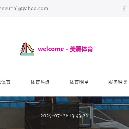
reneurial@yahoo.com
嘉体育
体育热点
体育明星
服务种类
2025-07-28 13:43:26