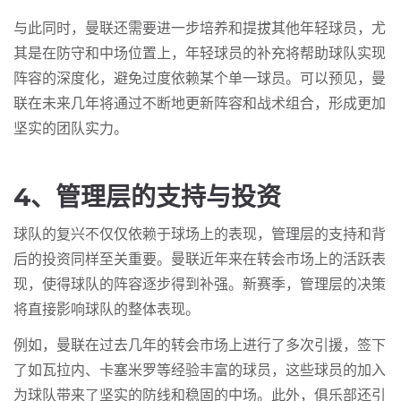
与此同时，曼联还需要进一步培养和提拔其他年轻球员，尤
其是在防守和中场位置上，年轻球员的补充将帮助球队实现
阵容的深度化，避免过度依赖某个单一球员。可以预见，曼
联在未来几年将通过不断地更新阵容和战术组合，形成更加
坚实的团队实力。
4、管理层的支持与投资
球队的复兴不仅仅依赖于球场上的表现，管理层的支持和背
后的投资同样至关重要。曼联近年来在转会市场上的活跃表
现，使得球队的阵容逐步得到补强。新赛季，管理层的决策
将直接影响球队的整体表现。
例如，曼联在过去几年的转会市场上进行了多次引援，签下
了如瓦拉内、卡塞米罗等经验丰富的球员，这些球员的加入
为球队带来了坚实的防线和稳固的中场。此外，俱乐部还引