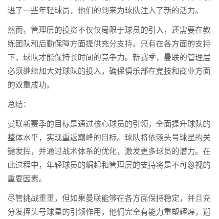
进了一些年轻球员，他们的到来为球队注入了新的活力。
然而，管理层的投资不仅仅局限于球员的引入，还需要在教
练团队和后勤保障方面提供充分支持。只有在各方面的支持
下，球队才能保持长时间的竞争力。新赛季，曼联的管理层
必须继续加大对球队的投入，确保俱乐部在竞技和商业方面
的双重成功。
总结：
曼联新赛季的目标是通过核心球员的引领，全面提升球队的
整体水平，实现重返巅峰的目标。球队将依赖头号球星的关
键发挥，并通过战术体系的优化，激发更多球员的潜力。在
此过程中，年轻球员的崛起和管理层的支持将是不可忽视的
重要因素。
尽管挑战重重，但如果曼联能够在各方面保持稳定，并且充
分发挥头号球星的引领作用，他们完全有能力重塑辉煌，迎