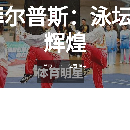
菲尔普斯：泳
辉煌
首页
体育明星