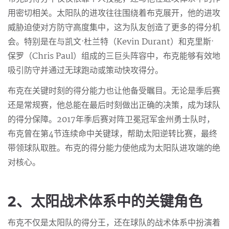
用密切相关。太阳队的进攻往往围绕着布克展开，他的进攻
威胁迫使对方防守高度集中，这为队友创造了更多的得分机
会。特别是在与凯文·杜兰特（Kevin Durant）和克里斯·
保罗（Chris Paul）组成的三巨头阵容中，布克能够有效地
吸引防守并通过无球跑动或策动快攻得分。
布克在关键时刻的得分能力也让他备受瞩目。无论是季后赛
还是常规赛，他总能在最后时刻做出正确的决策，成为球队
的得分保障。2017年季后赛对阵卫冕冠军金州勇士队时，
布克曾在第4节连续命中关键球，帮助太阳逆转比赛，最终
带领球队取胜。布克的得分能力使他成为太阳队进攻端的绝
对核心。
2、太阳战术体系中的关键角色
布克不仅是太阳队的得分王，还在球队的战术体系中扮演着