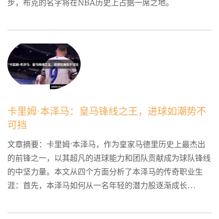
步，布克的名字将在NBA历史上占据一席之地。
卡里姆·本泽马：皇马锋线之王，进球如潮势不
可挡
文章摘要：卡里姆·本泽马，作为皇家马德里历史上最杰出
的前锋之一，以其超凡的进球能力和团队贡献成为球队锋线
的中坚力量。本文从四个方面分析了本泽马的传奇职业生
涯：首先，本泽马如何从一名年轻的潜力股逐渐成长...