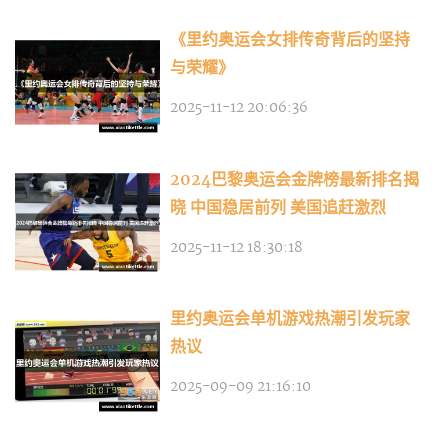
《里约奥运会女排传奇背后的坚持
与荣耀》
2025-11-12 20:06:36
2024巴黎奥运会金牌榜最新排名揭
晓 中国稳居前列 美国追赶激烈
2025-11-12 18:30:18
里约奥运会单机游戏热潮引发玩家
热议
2025-09-09 21:16:10