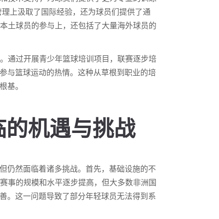
织管理上汲取了国际经验，还为球员们提供了通
在本土球员的参与上，还包括了大量海外球员的
广。通过开展青少年篮球培训项目，联赛逐步培
参与篮球运动的热情。这种从草根到职业的培
根基。
临的机遇与挑战
但仍然面临着诸多挑战。首先，基础设施的不
L赛事的规模和水平逐步提高，但大多数非洲国
善。这一问题导致了部分年轻球员无法得到系