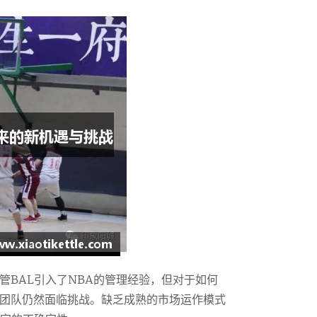
管BAL引入了NBA的管理经验，但对于如何
团队仍然面临挑战。缺乏成熟的市场运作模式