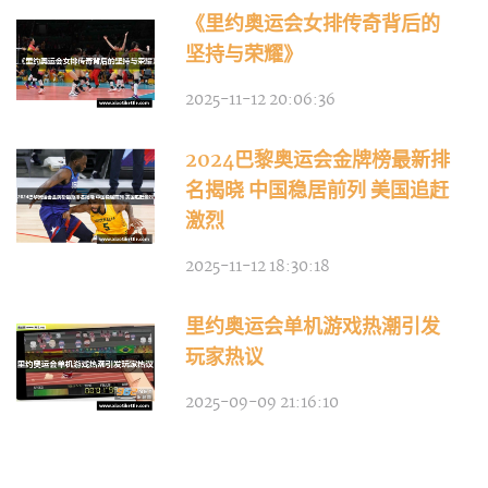
《里约奥运会女排传奇背后的
坚持与荣耀》
2025-11-12 20:06:36
2024巴黎奥运会金牌榜最新排
名揭晓 中国稳居前列 美国追赶
激烈
2025-11-12 18:30:18
里约奥运会单机游戏热潮引发
玩家热议
2025-09-09 21:16:10