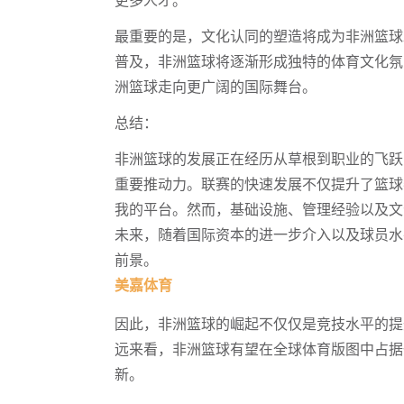
更多人才。
最重要的是，文化认同的塑造将成为非洲篮球
普及，非洲篮球将逐渐形成独特的体育文化氛
洲篮球走向更广阔的国际舞台。
总结：
非洲篮球的发展正在经历从草根到职业的飞跃
重要推动力。联赛的快速发展不仅提升了篮球
我的平台。然而，基础设施、管理经验以及文
未来，随着国际资本的进一步介入以及球员水
前景。
美嘉体育
因此，非洲篮球的崛起不仅仅是竞技水平的提
远来看，非洲篮球有望在全球体育版图中占据
新。