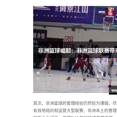
其次，非洲篮球的管理经验仍然较为薄弱。尽
有效地组织和运营大型联赛，非洲本土的管理