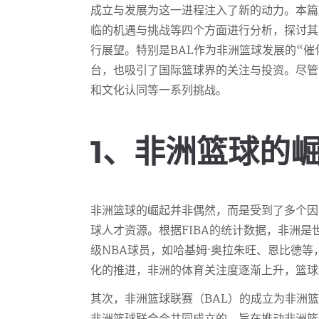
成立与发展为这一进程注入了新的动力。本篇
临的机遇与挑战等四个方面进行分析，探讨其
行展望。特别是BAL作为非洲篮球发展的“
台，也吸引了国际篮球界的关注与投资。尽管
和文化认同等一系列挑战。
1、非洲篮球的
非洲篮球的崛起并非偶然，而是受到了多个因
球人才资源。根据FIBA的统计数据，非洲
级NBA球员，如哈基姆·奥拉朱旺、恩比德
化的推进，非洲的体育关注度逐渐上升，篮球
其次，非洲篮球联赛（BAL）的成立为非洲篮