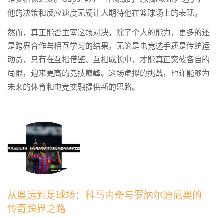
他的决策和反应速度无疑让人期待他在篮球场上的表现。
然而，真正能否主宰这场对决，除了个人的能力，更多的还
是跨界合作与相互学习的结果。无论是电竞选手还是传统运
动员，只有在互相借鉴、互相成长中，才能真正突破各自的
局限，迎来更高的竞技巅峰。这场虚拟的挑战，也许能够为
未来的体育和电竞交融提供新的思路。
从奥运到足球场：科马内奇与罗纳尔迪尼奥的
传奇跨界之路