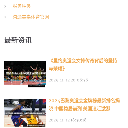
服务种类
沟通美嘉体育官网
最新资讯
《里约奥运会女排传奇背后的坚持
与荣耀》
2025-11-12 20:06:36
2024巴黎奥运会金牌榜最新排名揭
晓 中国稳居前列 美国追赶激烈
2025-11-12 18:30:18