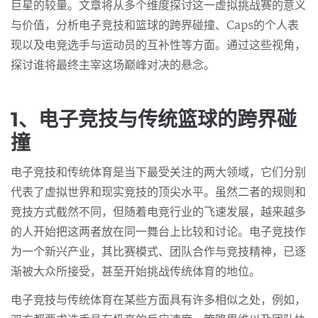
巨星的较量。文章将从多个维度探讨这一虚拟挑战赛的意义
与价值，分析电子竞技和篮球的跨界碰撞、Caps的个人表
现以及电竞选手与运动员的互补性等方面。通过这些视角，
探讨谁将最终主宰这场巅峰对决的悬念。
1、电子竞技与传统篮球的跨界碰
撞
电子竞技和传统体育是当下最受关注的两大领域，它们分别
代表了虚拟世界和现实竞技的顶尖水平。虽然二者的规则和
竞技方式截然不同，但随着电竞行业的飞速发展，越来越多
的人开始把这两者放在同一舞台上比较和讨论。电子竞技作
为一个新兴产业，其比赛模式、团队合作与竞技精神，已逐
渐被大众所接受，甚至开始挑战传统体育的地位。
电子竞技与传统体育在某些方面具有许多相似之处，例如，