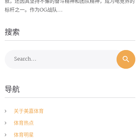
就，还因其坚持不懈的奋斗精神和团队精神，成为电竞界的
标杆之一。作为OG战队...
搜索
Search...
导航
关于美嘉体育
体育热点
体育明星