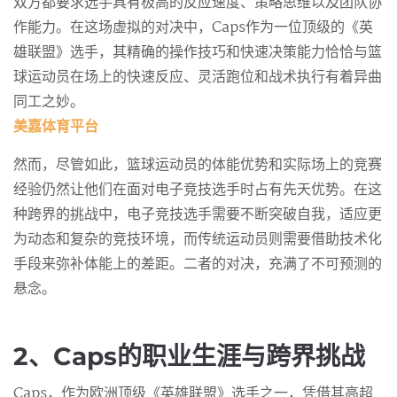
双方都要求选手具有极高的反应速度、策略思维以及团队协
作能力。在这场虚拟的对决中，Caps作为一位顶级的《英
雄联盟》选手，其精确的操作技巧和快速决策能力恰恰与篮
球运动员在场上的快速反应、灵活跑位和战术执行有着异曲
同工之妙。
美嘉体育平台
然而，尽管如此，篮球运动员的体能优势和实际场上的竞赛
经验仍然让他们在面对电子竞技选手时占有先天优势。在这
种跨界的挑战中，电子竞技选手需要不断突破自我，适应更
为动态和复杂的竞技环境，而传统运动员则需要借助技术化
手段来弥补体能上的差距。二者的对决，充满了不可预测的
悬念。
2、Caps的职业生涯与跨界挑战
Caps，作为欧洲顶级《英雄联盟》选手之一，凭借其高超