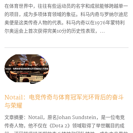
在体育世界中，往往有些运动员的名字和成就能够跨越单一
的项目，成为多项体育领域的象征。科马内奇与罗纳尔迪尼
奥便是这类传奇人物的代表。科马内奇以在1976年蒙特利
尔奥运会上首次获得完美10分的历史性表现，...
N0tail：电竞传奇与体育冠军光环背后的奋斗
与荣耀
文章摘要：N0tail，原名Johan Sundstein，是一位电竞
传奇人物，他不仅在《Dota 2》领域取得了举世瞩目的成