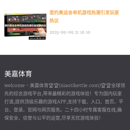
里约奥运会单机游戏热潮引发玩家
热议
2025-09-09 21:16:10
美嘉体育
welcome - 美嘉体育🏆🏆(xiaotikettle.com)🏆🏆全球领
先的综合游戏平台,带来最精彩的游戏体验！专为国内玩家
打造,提供顶级乐趣的游戏APP,支持下载、入口、首页、平
台、登录、官网与网页服务。二十四小时专属客服在线,确
保安全、信誉与公平的运营,尽享无忧游戏体验！