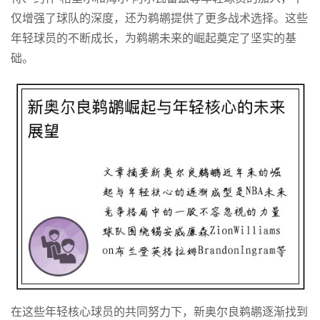
仅增强了球队的深度，还为鹈鹕提供了更多战术选择。这些
年轻球员的不断成长，为鹈鹕未来的崛起奠定了坚实的基
础。
在这些年轻核心球员的共同努力下，新奥尔良鹈鹕逐渐找到