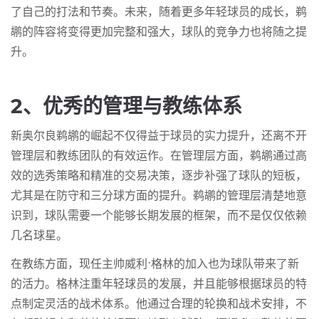
了自己的打法和节奏。未来，随着更多年轻球员的成长，鹈
鹕的阵容将变得更加完整和强大，球队的竞争力也将随之提
升。
2、优秀的管理与教练体系
新奥尔良鹈鹕的崛起不仅得益于球员的实力提升，还离不开
管理层和教练团队的有效运作。在管理层方面，鹈鹕通过高
效的选秀策略和精准的交易决策，逐步补强了球队的短板，
尤其是在防守和三分球方面的提升。鹈鹕的管理层清楚地意
识到，球队需要一个能够长期发展的框架，而不是仅仅依赖
几名球星。
在教练方面，现任主帅威利·格林的加入也为球队带来了新
的活力。格林注重年轻球员的发展，并且能够根据球员的特
点制定灵活的战术体系。他通过合理的轮换和战术安排，不