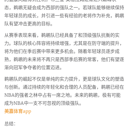
态，鹈鹕无疑会成为西部的强队之一。若球队能够继续保持
年轻球员的成长，并引进一些有经验的老将作为补充，鹈鹕
队有望冲击更高的目标。
从赛季表现来看，鹈鹕队已经具备了和顶级强队抗衡的实
力。球队的核心阵容将持续增强，尤其是在防守端的提升，
将为他们在季后赛中带来更多机会。随着年轻球员逐步成
熟，鹈鹕的未来将不再只是西部季后赛的常客，他们有望逐
渐向冠军争夺者的位置迈进。
鹈鹕队的崛起不仅是单纯的实力提升，更是球队文化的塑造
与创新。通过持续的年轻化和合理的人员配备，鹈鹕已经在
NBA的强者之林中占有一席之地。未来的鹈鹕，极有可能
成为NBA中一支不可忽视的顶级强队。
美嘉体育app
总结：