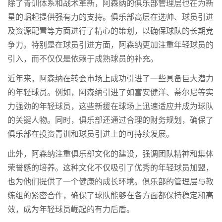
除了青训体系和战术革新，阿森纳的俱乐部管理层也在为新
星的崛起提供强有力的支持。俱乐部高层在选帅、球员引进
及资源配置等方面进行了精心的策划，以确保球队的长期竞
争力。特别是在球员引进方面，阿森纳更加注重年轻球员的
引入，而不仅仅是依赖于成熟球员的补充。
近年来，阿森纳在转会市场上成功引进了一些具备巨大潜力
的年轻球员。例如，阿森纳引进了如富安健洋、蒂尔尼等实
力强劲的年轻球员，这些新援在球场上迅速适应并成为球队
的关键人物。同时，俱乐部还通过合理的财务规划，确保了
俱乐部在投资青训和球员引进上的可持续发展。
此外，阿森纳注重俱乐部文化的建设，强调团队精神和集体
荣誉感的培养。这种文化不仅吸引了优秀的年轻球员加盟，
也为他们提供了一个健康的成长环境。俱乐部的管理层与教
练组的紧密合作，确保了球队能够在各方面都保持稳定和高
效，成为年轻球员崛起的有力后盾。