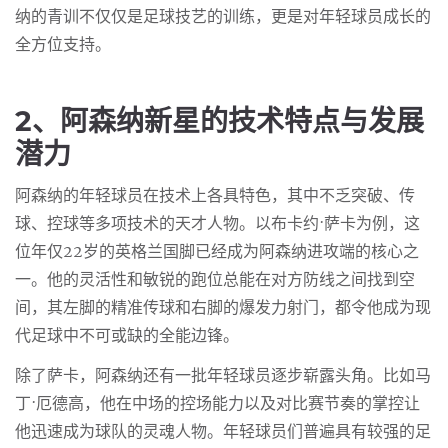
纳的青训不仅仅是足球技艺的训练，更是对年轻球员成长的
全方位支持。
2、阿森纳新星的技术特点与发展
潜力
阿森纳的年轻球员在技术上各具特色，其中不乏突破、传
球、控球等多项技术的天才人物。以布卡约·萨卡为例，这
位年仅22岁的英格兰国脚已经成为阿森纳进攻端的核心之
一。他的灵活性和敏锐的跑位总能在对方防线之间找到空
间，其左脚的精准传球和右脚的爆发力射门，都令他成为现
代足球中不可或缺的全能边锋。
除了萨卡，阿森纳还有一批年轻球员逐步崭露头角。比如马
丁·厄德高，他在中场的控场能力以及对比赛节奏的掌控让
他迅速成为球队的灵魂人物。年轻球员们普遍具有较强的足