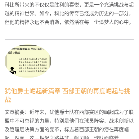
科比所带来的不仅仅是胜利的喜悦，更是一个充满挑战与超
越的精神世界。如今，科比的传奇已经成为历史的一部分，
但他的精神永远不会消逝，依然活在每一个追梦人的心中。
犹他爵士崛起新篇章 西部王朝的再度崛起与挑
战
文章摘要：近年来，犹他爵士队在西部赛区的崛起成为了联
盟中不可忽视的力量，特别是他们在球员阵容、战术创新以
及管理层决策方面的变革，标志着西部王朝的潜在再度崛
起。然而，这一崛起之路并非一帆风顺，球队面临着...