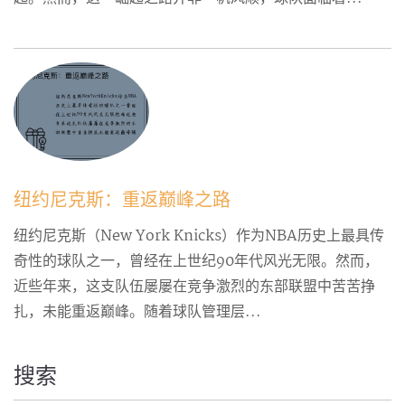
纽约尼克斯：重返巅峰之路
纽约尼克斯（New York Knicks）作为NBA历史上最具传
奇性的球队之一，曾经在上世纪90年代风光无限。然而，
近些年来，这支队伍屡屡在竞争激烈的东部联盟中苦苦挣
扎，未能重返巅峰。随着球队管理层...
搜索