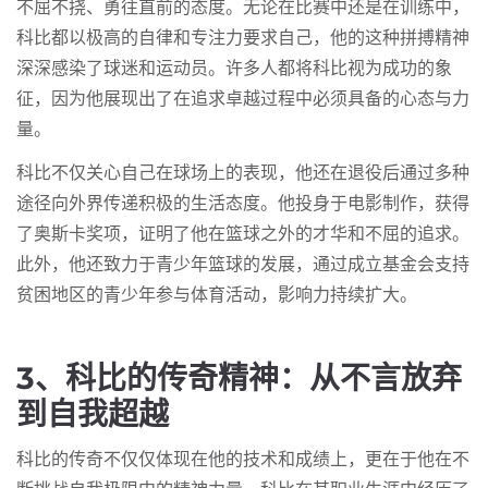
不屈不挠、勇往直前的态度。无论在比赛中还是在训练中，
科比都以极高的自律和专注力要求自己，他的这种拼搏精神
深深感染了球迷和运动员。许多人都将科比视为成功的象
征，因为他展现出了在追求卓越过程中必须具备的心态与力
量。
科比不仅关心自己在球场上的表现，他还在退役后通过多种
途径向外界传递积极的生活态度。他投身于电影制作，获得
了奥斯卡奖项，证明了他在篮球之外的才华和不屈的追求。
此外，他还致力于青少年篮球的发展，通过成立基金会支持
贫困地区的青少年参与体育活动，影响力持续扩大。
3、科比的传奇精神：从不言放弃
到自我超越
科比的传奇不仅仅体现在他的技术和成绩上，更在于他在不